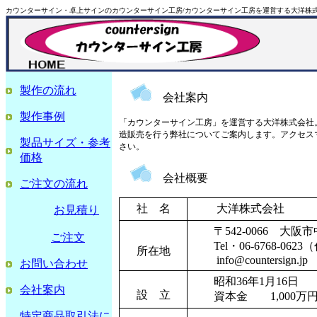
カウンターサイン・卓上サインのカウンターサイン工房/カウンターサイン工房を運営する大洋株
製作の流れ
会社案内
製作事例
「カウンターサイン工房」を運営する大洋株式会社
造販売を行う弊社についてご案内します。アクセス
製品サイズ・参考
さい。
価格
会社概要
ご注文の流れ
社 名
大洋株式会社
お見積り
〒542-0066 大阪市中
ご注文
Tel・06-6768-0623（代
所在地
info@countersign.jp
お問い合わせ
昭和36年1月16日
会社案内
設 立
資本金 1,000万
特定商品取引法に